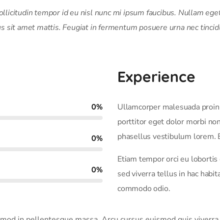
licitudin tempor id eu nisl nunc mi ipsum faucibus. Nullam eget 
us sit amet mattis. Feugiat in fermentum posuere urna nec tincid
Experience
0
%
Ullamcorper malesuada proin 
porttitor eget dolor morbi no
phasellus vestibulum lorem. E
0
%
Etiam tempor orci eu lobortis
0
%
sed viverra tellus in hac habi
commodo odio.
uismod in pellentesque massa. Arcu cursus euismod quis viverra