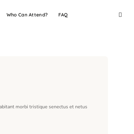
Who Can Attend?
FAQ
abitant morbi tristique senectus et netus