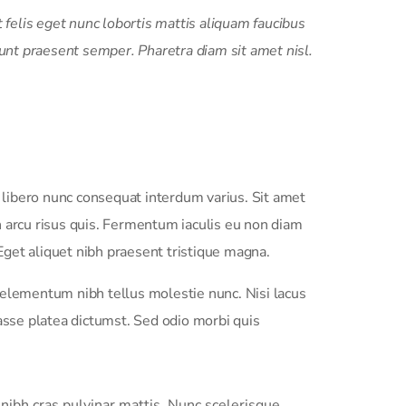
felis eget nunc lobortis mattis aliquam faucibus
unt praesent semper. Pharetra diam sit amet nisl.
libero nunc consequat interdum varius. Sit amet
n arcu risus quis. Fermentum iaculis eu non diam
get aliquet nibh praesent tristique magna.
 elementum nibh tellus molestie nunc. Nisi lacus
tasse platea dictumst. Sed odio morbi quis
 nibh cras pulvinar mattis. Nunc scelerisque